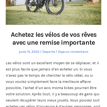
Achetez les vélos de vos rêves
avec une remise importante
Publicado
junio 15, 2022
Publicado
Deporte
Deja un comentario
el
en
Les vélos sont un excellent moyen de se déplacer, et il
est plus facile que jamais d’en acheter un. Si vous
n’avez pas le temps de chercher le vélo idéal, ou si
vous voulez simplement faire la meilleure affaire
possible, l’achat d’un avis moma bikes pourrait être
votre solution. Après tout, il y a beaucoup de gens qui
veulent récupérer leurs vieux jouets. Vous pouvez soit
acheter ces vélos d’occasion à d’autres personnes, soit