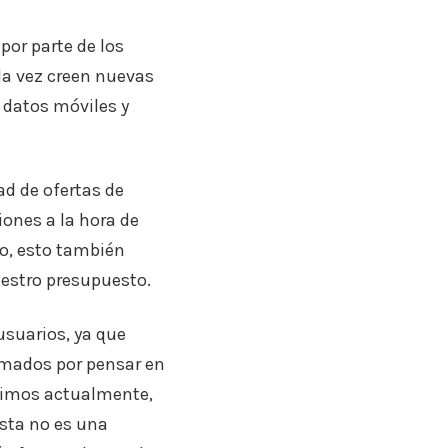
or parte de los
da vez creen nuevas
 datos móviles y
d de ofertas de
ones a la hora de
do, esto también
uestro presupuesto.
usuarios, ya que
umados por pensar en
vivimos actualmente,
sta no es una