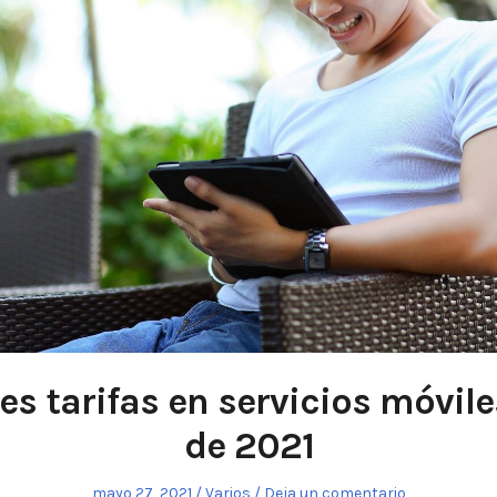
es tarifas en servicios móvil
de 2021
Publicado
mayo 27, 2021
Publicado
Varios
Deja un comentario