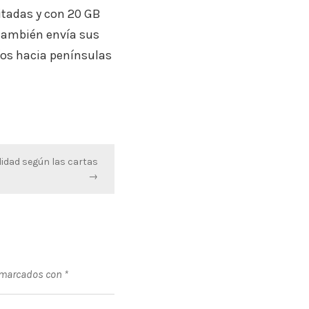
itadas y con 20 GB
 también envía sus
víos hacia penínsulas
idad según las cartas
→
 marcados con
*